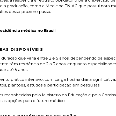
es, a residência é requisito obrigatório para o exercício da p
e a graduação, como a
Medicina ENIAC
que possui nota m
afios desse próximo passo.
esidência médica no Brasil
EAS DISPONÍVEIS
m duração que varia entre 2 e 5 anos, dependendo da espec
mente têm residência de 2 a 3 anos, enquanto especialidad
rar até 5 anos.
o prático intensivo, com carga horária diária significativ
s, plantões, estudos e participação em pesquisas.
s reconhecidas pelo Ministério da Educação e pela Comiss
sas opções para o futuro médico.