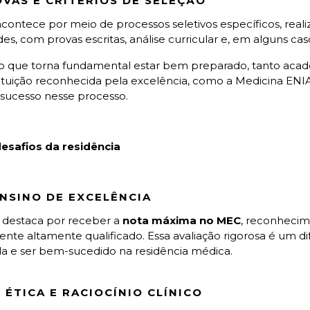
VAS E CRITÉRIOS DE SELEÇÃO
contece por meio de processos seletivos específicos, realiza
es, com provas escritas, análise curricular e, em alguns caso
, o que torna fundamental estar bem preparado, tanto ac
stituição reconhecida pela excelência, como a Medicina E
 sucesso nesse processo.
esafios da residência
NSINO DE EXCELÊNCIA
 destaca por receber a
nota máxima no MEC
, reconhecim
cente altamente qualificado. Essa avaliação rigorosa é um 
ida e ser bem-sucedido na residência médica.
 ÉTICA E RACIOCÍNIO CLÍNICO