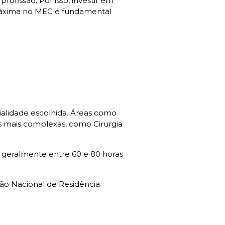
rofissão. Por isso, investir em
áxima no MEC é fundamental
ialidade escolhida. Áreas como
es mais complexas, como Cirurgia
a, geralmente entre 60 e 80 horas
ão Nacional de Residência