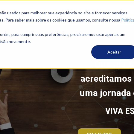
SOU 
o usados ​​para melhorar sua experiência no site e fornecer serviços
ias. Para saber mais sobre os cookies que usamos, consulte nossa
Polític
porém, para cumprir suas preferências, precisaremos usar apenas um
ecisão novamente.
Aceitar
Quando fa
acreditamos
uma jornada 
VIVA E