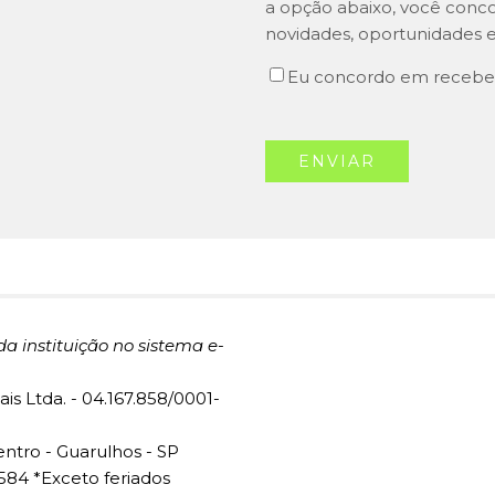
a opção abaixo, você conc
novidades, oportunidades e
Eu concordo em recebe
da instituição no sistema e-
is Ltda. - 04.167.858/0001-
entro - Guarulhos - SP
1584 *Exceto feriados