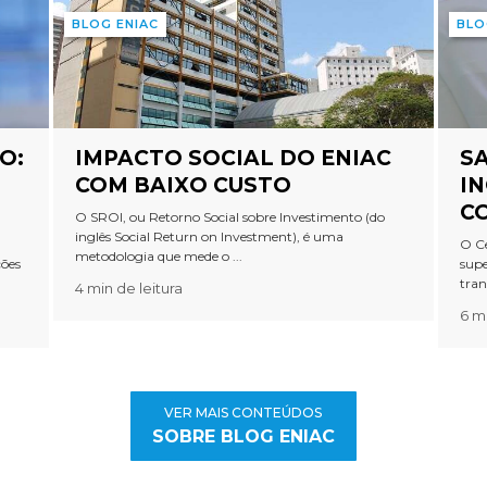
BLOG ENIAC
BLO
O:
IMPACTO SOCIAL DO ENIAC
SA
COM BAIXO CUSTO
IN
C
O SROI, ou Retorno Social sobre Investimento (do
inglês Social Return on Investment), é uma
O Ce
metodologia que mede o ...
ções
supe
tran
4 min de leitura
6 mi
VER MAIS CONTEÚDOS
SOBRE BLOG ENIAC