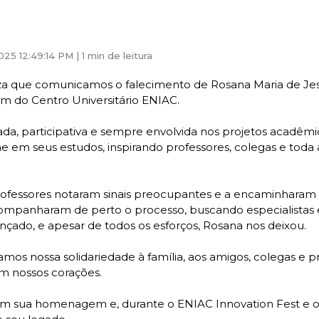
025 12:49:14 PM |
1 min de leitura
za que comunicamos o falecimento de Rosana Maria de Jesu
 do Centro Universitário ENIAC.
da, participativa e sempre envolvida nos projetos acadêm
me em seus estudos, inspirando professores, colegas e to
professores notaram sinais preocupantes e a encaminharam
companharam de perto o processo, buscando especialistas 
nçado, e apesar de todos os esforços, Rosana nos deixou.
os nossa solidariedade à família, aos amigos, colegas e pr
 nossos corações.
 em sua homenagem e, durante o
ENIAC Innovation Fest
e o