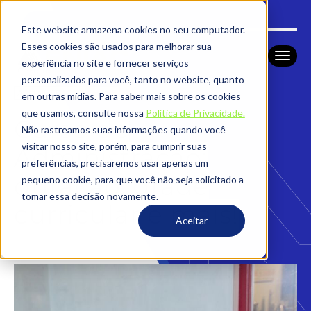
Este website armazena cookies no seu computador.
Esses cookies são usados ​​para melhorar sua
experiência no site e fornecer serviços
personalizados para você, tanto no website, quanto
ADMINISTRAÇÃO
HOME
em outras mídias. Para saber mais sobre os cookies
que usamos, consulte nossa
Política de Privacidade.
Curso de
Não rastreamos suas informações quando você
visitar nosso site, porém, para cumprir suas
Administração:
preferências, precisaremos usar apenas um
duração, grade
pequeno cookie, para que você não seja solicitado a
tomar essa decisão novamente.
curricular e mais!
Aceitar