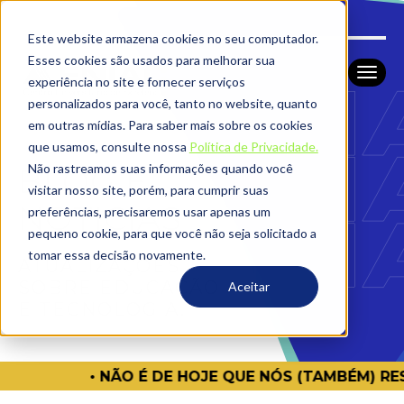
Este website armazena cookies no seu computador.
Esses cookies são usados ​​para melhorar sua
experiência no site e fornecer serviços
personalizados para você, tanto no website, quanto
em outras mídias. Para saber mais sobre os cookies
que usamos, consulte nossa
Política de Privacidade.
Não rastreamos suas informações quando você
BLOG E
visitar nosso site, porém, para cumprir suas
NOTICIAS
preferências, precisaremos usar apenas um
pequeno cookie, para que você não seja solicitado a
tomar essa decisão novamente.
ATUALIZAÇÕES
SOBRE EDUCAÇÃO
Aceitar
E TECNOLOGIA.
E HOJE QUE NÓS (TAMBÉM) RESPIRAMOS SAÚDE AQUI