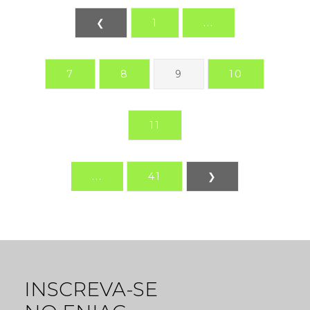
❮
1
...
7
8
9
10
11
...
41
❯
INSCREVA-SE