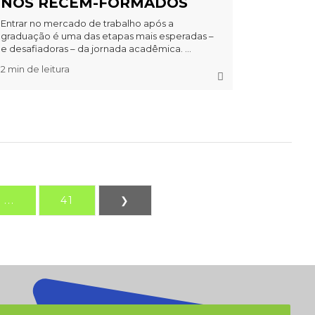
NOS RECÉM-FORMADOS
Entrar no mercado de trabalho após a
graduação é uma das etapas mais esperadas –
e desafiadoras – da jornada acadêmica. ...
2 min de leitura
...
41
❯