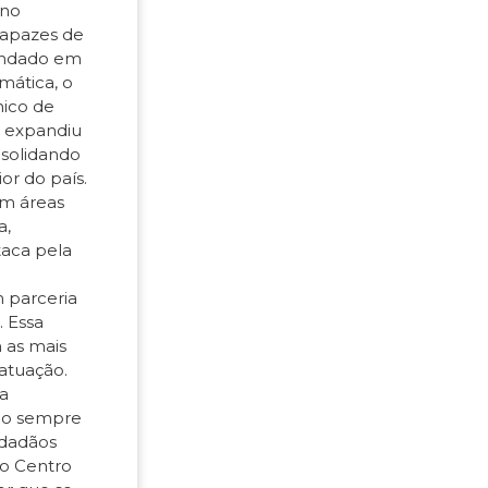
ino
capazes de
undado em
mática, o
nico de
c expandiu
nsolidando
or do país.
em áreas
a,
taca pela
 parceria
 Essa
 as mais
atuação.
a
ndo sempre
idadãos
 o Centro