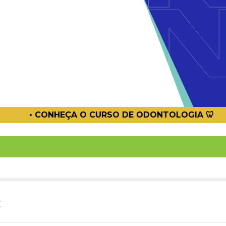
 ODONTOLOGIA 🦷
• CONHEÇA O CURS
c