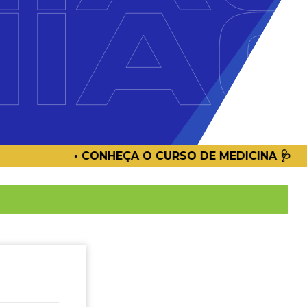
O DE MEDICINA 🩺
• A GRATIFICANT