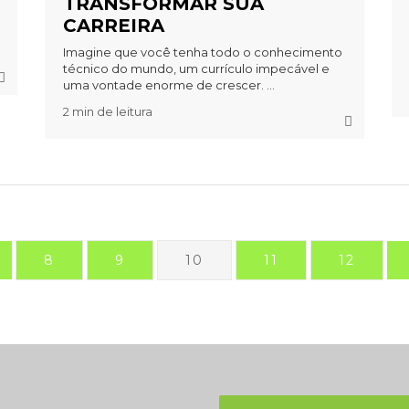
TRANSFORMAR SUA
CARREIRA
Imagine que você tenha todo o conhecimento
técnico do mundo, um currículo impecável e
uma vontade enorme de crescer. ...
2 min de leitura
8
9
10
11
12