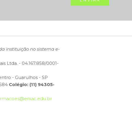
da instituição no sistema e-
is Ltda. - 04.167.858/0001-
entro - Guarulhos - SP
1584
Colégio: (11) 94305-
ormacoes@eniac.edu.br