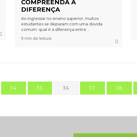
COMPREENDA A
DIFERENÇA
Ao ingressar no ensino superior, muitos
estudantes se deparam com uma dúvida
comum: qual é a diferença entre ...
9 min de leitura
34
35
36
37
38