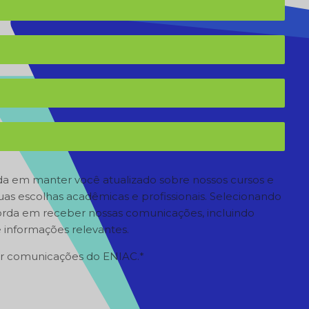
 em manter você atualizado sobre nossos cursos e
suas escolhas acadêmicas e profissionais. Selecionando
orda em receber nossas comunicações, incluindo
 informações relevantes.
r comunicações do ENIAC.
*