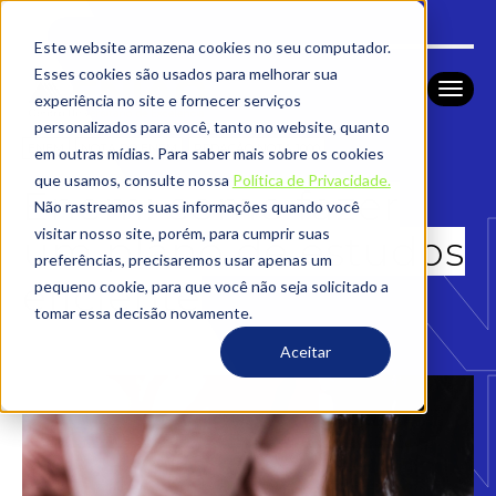
Este website armazena cookies no seu computador.
Esses cookies são usados ​​para melhorar sua
experiência no site e fornecer serviços
personalizados para você, tanto no website, quanto
ENEM
NOTA DO ENEM
REDAÇÃO NOTA 1000
em outras mídias. Para saber mais sobre os cookies
que usamos, consulte nossa
Política de Privacidade.
Enem: como fazer
Não rastreamos suas informações quando você
visitar nosso site, porém, para cumprir suas
um plano de estudos
preferências, precisaremos usar apenas um
eficiente
pequeno cookie, para que você não seja solicitado a
tomar essa decisão novamente.
Aceitar