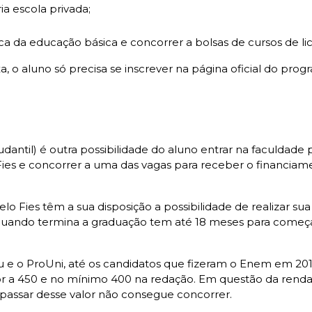
ia escola privada;
;
ca da educação básica e concorrer a bolsas de cursos de li
 o aluno só precisa se inscrever na página oficial do pro
dantil)
é outra possibilidade do aluno entrar na faculdade
o Fies e concorrer a uma das vagas para receber o financia
lo Fies têm a sua disposição a possibilidade de realizar 
ando termina a graduação tem até 18 meses para começar 
Sisu e o ProUni, até os candidatos que fizeram o Enem em 
ior a 450 e no mínimo 400 na redação. Em questão da renda
 passar desse valor não consegue concorrer.