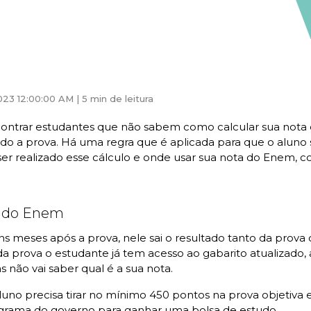
023 12:00:00 AM |
5 min de leitura
ntrar estudantes que não sabem como calcular sua nota d
ndo a prova. Há uma regra que é aplicada para que o aluno s
er realizado esse cálculo e
onde usar sua nota do Enem
, c
do do Enem
s meses após a prova, nele sai o resultado tanto da prova 
a prova o estudante já tem acesso ao gabarito atualizado, a
s não vai saber qual é a sua nota.
luno precisa tirar no mínimo 450 pontos na prova objetiva 
ograma do governo para ganhar uma bolsa de estudo.