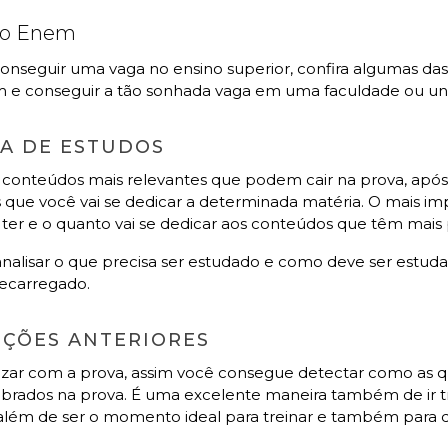
 no Enem
nseguir uma vaga no ensino superior, confira algumas das
m e conseguir a tão sonhada vaga em uma faculdade ou un
A DE ESTUDOS
s conteúdos mais relevantes que podem cair na prova, apó
as que você vai se dedicar a determinada matéria. O mais im
 ter e o quanto vai se dedicar aos conteúdos que têm mais
o analisar o que precisa ser estudado e como deve ser estu
brecarregado.
DIÇÕES ANTERIORES
izar com a prova, assim você consegue detectar como as q
brados na prova. É uma excelente maneira também de ir 
lém de ser o momento ideal para treinar e também para de