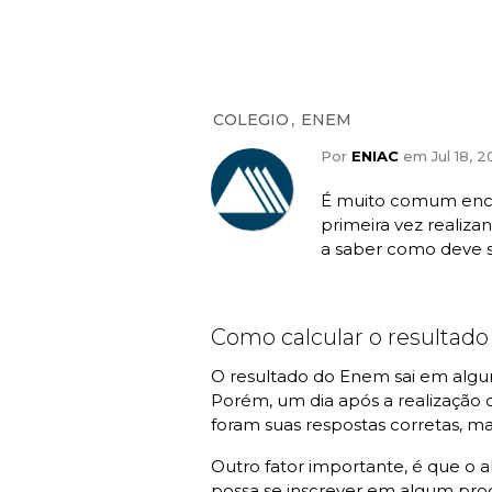
,
COLEGIO
ENEM
Por
ENIAC
em Jul 18, 2
É muito comum enco
primeira vez realiza
a saber como deve s
Como calcular o resulta
O resultado do Enem sai em algun
Porém, um dia após a realização d
foram suas respostas corretas, ma
Outro fator importante, é que o a
possa se inscrever em algum pr