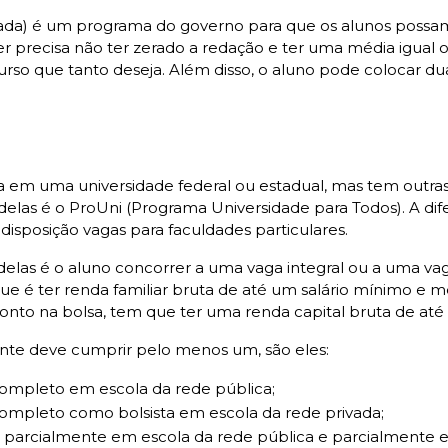
icada) é um programa do governo para que os alunos possa
er precisa não ter zerado a redação e ter uma média igual 
rso que tanto deseja. Além disso, o aluno pode colocar du
 uma universidade federal ou estadual, mas tem outras a
elas é o ProUni (Programa Universidade para Todos). A dif
disposição vagas para faculdades particulares.
elas é o aluno concorrer a uma vaga integral ou a uma va
 que é ter renda familiar bruta de até um salário mínimo e 
to na bolsa, tem que ter uma renda capital bruta de até 
ante deve cumprir pelo menos um, são eles:
completo em escola da rede pública;
ompleto como bolsista em escola da rede privada;
 parcialmente em escola da rede pública e parcialmente em