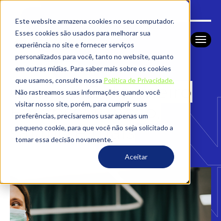
Este website armazena cookies no seu computador.
Esses cookies são usados ​​para melhorar sua
experiência no site e fornecer serviços
personalizados para você, tanto no website, quanto
ENFERMAGEM
HOME
em outras mídias. Para saber mais sobre os cookies
que usamos, consulte nossa
Política de Privacidade.
O que é Enfermeiro
Não rastreamos suas informações quando você
visitar nosso site, porém, para cumprir suas
Forense: função,
preferências, precisaremos usar apenas um
salário e mais
pequeno cookie, para que você não seja solicitado a
tomar essa decisão novamente.
Aceitar