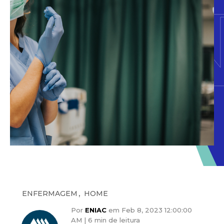
,
ENFERMAGEM
HOME
Por
ENIAC
em Feb 8, 2023 12:00:00
AM |
6 min de leitura