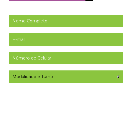
O ENIAC está comprometido em manter
você atualizado Selecionando a opção
abaixo, você concorda em receber nossas
comunicações, incluindo novidades,
oportunidades e informações relevantes.