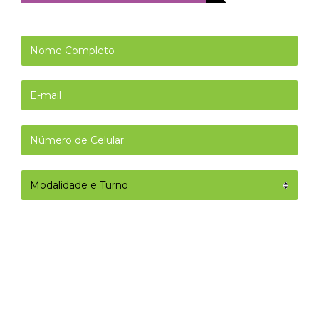
O ENIAC está comprometido em manter
você atualizado Selecionando a opção
abaixo, você concorda em receber nossas
comunicações, incluindo novidades,
oportunidades e informações relevantes.