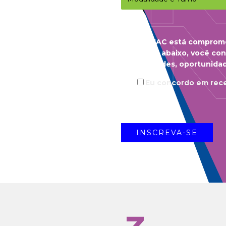
O ENIAC está comprome
opção abaixo, você co
novidades, oportunidad
Eu concordo em rec