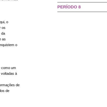
PERÍODO 8
qui, o
r os
s da
e as
onquistem o
de como um
 voltadas à
nformações de
dos de