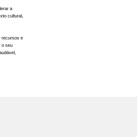
erar a
to cultural,
e recursos e
r o seu
audável,