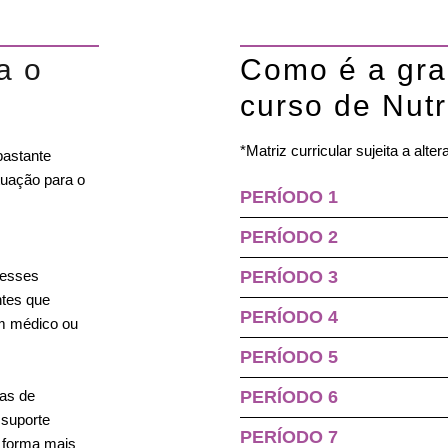
a o
Como é a gra
curso de Nutr
*Matriz curricular sujeita a alte
bastante
tuação para o
PERÍODO 1
PERÍODO 2
 esses
PERÍODO 3
ntes que
PERÍODO 4
m médico ou
PERÍODO 5
tas de
PERÍODO 6
 suporte
PERÍODO 7
e forma mais