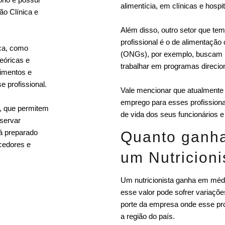
alimentícia, em clínicas e hospit
ção Clínica e
Além disso, outro setor que te
profissional é o de alimentaçã
ica, como
(ONGs), por exemplo, buscam p
eóricas e
trabalhar em programas direci
limentos e
 profissional.
Vale mencionar que atualmente
emprego para esses profission
, que permitem
de vida dos seus funcionários e
servar
tá preparado
Quanto ganh
ecedores e
um Nutricioni
Um nutricionista ganha em méd
esse valor pode sofrer variaçõ
porte da empresa onde esse profi
a região do país.