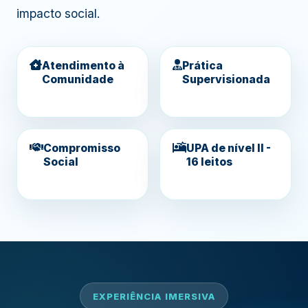
impacto social.
Atendimento à
Prática
Comunidade
Supervisionada
Compromisso
UPA de nível II -
Social
16 leitos
EXPERIÊNCIA IMERSIVA