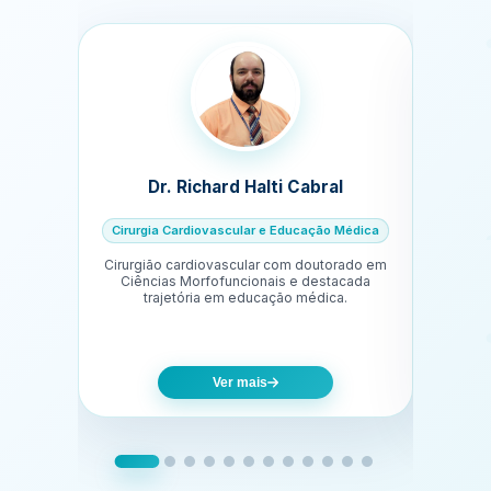
Dr. Richard Halti Cabral
Dra. C
Cirurgia Cardiovascular e Educação Médica
Cirurgião cardiovascular com doutorado em
Gineco
Ciências Morfofuncionais e destacada
anos 
trajetória em educação médica.
Ver mais