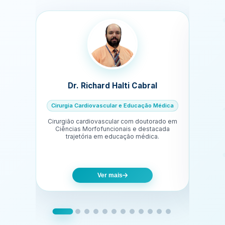
Dr. Richard Halti Cabral
Dra. C
Cirurgia Cardiovascular e Educação Médica
Cirurgião cardiovascular com doutorado em
Gineco
Ciências Morfofuncionais e destacada
anos 
trajetória em educação médica.
Ver mais