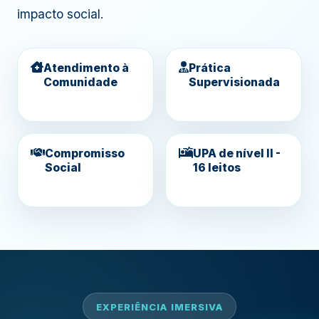
impacto social.
Atendimento à
Prática
Comunidade
Supervisionada
Compromisso
UPA de nível II -
Social
16 leitos
EXPERIÊNCIA IMERSIVA