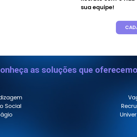
sua equipe!
CAD
onheça as soluções que oferecem
dizagem
Vag
o Social
Recru
tágio
Unive