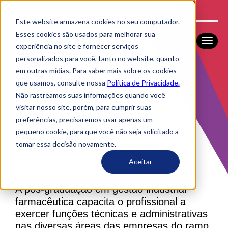
Este website armazena cookies no seu computador.
Esses cookies são usados ​​para melhorar sua
experiência no site e fornecer serviços
personalizados para você, tanto no website, quanto
em outras mídias. Para saber mais sobre os cookies
que usamos, consulte nossa
Política de Privacidade.
Não rastreamos suas informações quando você
visitar nosso site, porém, para cumprir suas
preferências, precisaremos usar apenas um
PÓS-GRADUAÇÃO EM
pequeno cookie, para que você não seja solicitado a
tomar essa decisão novamente.
GESTÃO INDUSTRIAL
FARMACÊUTICA
Aceitar
A pós-graduação em gestão industrial
farmacêutica capacita o profissional a
exercer funções técnicas e administrativas
nas diversas áreas das empresas do ramo.