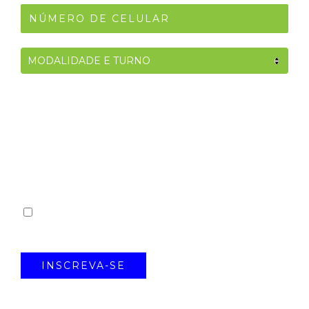
O ENIAC está comprometido em manter você
atualizado Selecionando a opção abaixo,
você concorda em receber nossas
comunicações, incluindo novidades,
oportunidades e informações relevantes.
Eu concordo em receber comunicações da ENIAC.
*