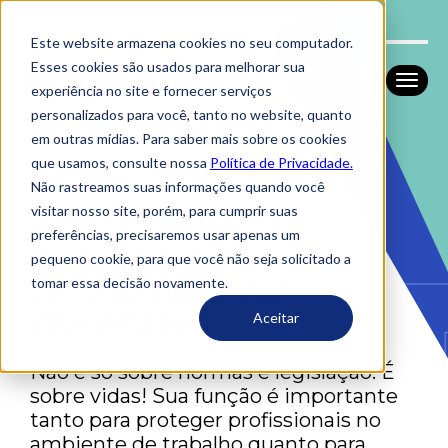
Este website armazena cookies no seu computador.
Esses cookies são usados ​​para melhorar sua
experiência no site e fornecer serviços
personalizados para você, tanto no website, quanto
em outras mídias. Para saber mais sobre os cookies
que usamos, consulte nossa
Política de Privacidade.
Não rastreamos suas informações quando você
visitar nosso site, porém, para cumprir suas
preferências, precisaremos usar apenas um
TÉCNICO EM
pequeno cookie, para que você não seja solicitado a
tomar essa decisão novamente.
SEGURANÇA DO
TRABALHO
Aceitar
Não é só sobre normas e legislação. É
sobre vidas! Sua função é importante
tanto para proteger profissionais no
ambiente de trabalho quanto para