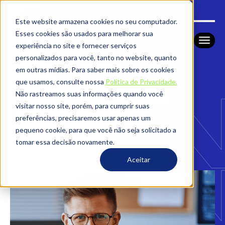
Este website armazena cookies no seu computador.
Esses cookies são usados ​​para melhorar sua
experiência no site e fornecer serviços
personalizados para você, tanto no website, quanto
HOME
ENGENHARIA DE SOFTWARE
em outras mídias. Para saber mais sobre os cookies
que usamos, consulte nossa
Política de Privacidade.
Vale a pena fazer
Não rastreamos suas informações quando você
visitar nosso site, porém, para cumprir suas
Engenharia de
preferências, precisaremos usar apenas um
Software?
pequeno cookie, para que você não seja solicitado a
tomar essa decisão novamente.
Aceitar