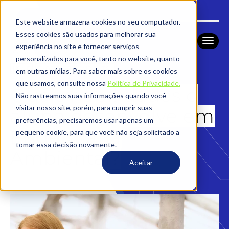
Este website armazena cookies no seu computador.
Esses cookies são usados ​​para melhorar sua
experiência no site e fornecer serviços
personalizados para você, tanto no website, quanto
HOME
ENGENHARIA AMBIENTAL
em outras mídias. Para saber mais sobre os cookies
que usamos, consulte nossa
Política de Privacidade.
Quais habilidades o
Não rastreamos suas informações quando você
visitar nosso site, porém, para cumprir suas
aluno desenvolve em
preferências, precisaremos usar apenas um
Engenharia
pequeno cookie, para que você não seja solicitado a
tomar essa decisão novamente.
Ambiental?
Aceitar