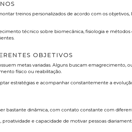
INOS
montar treinos personalizados de acordo com os objetivos, l
cimento técnico sobre biomecânica, fisiologia e métodos 
ientes.
ERENTES OBJETIVOS
possuem metas variadas. Alguns buscam emagrecimento, o
ento físico ou reabilitação.
 adaptar estratégias e acompanhar constantemente a evoluçã
O
r bastante dinâmica, com contato constante com diferente
 proatividade e capacidade de motivar pessoas diariament