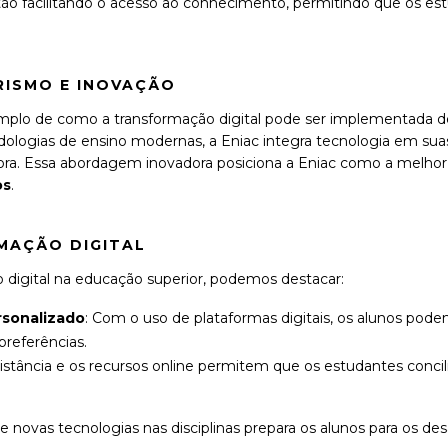
estão facilitando o acesso ao conhecimento, permitindo que os e
RISMO E INOVAÇÃO
plo de como a transformação digital pode ser implementada de 
ologias de ensino modernas, a Eniac integra tecnologia em suas
ora. Essa abordagem inovadora posiciona a Eniac como a melh
os
.
MAÇÃO DIGITAL
o digital na educação superior, podemos destacar:
rsonalizado
: Com o uso de plataformas digitais, os alunos pod
referências.
distância e os recursos online permitem que os estudantes conc
de novas tecnologias nas disciplinas prepara os alunos para os de