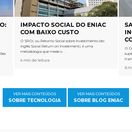
O:
IMPACTO SOCIAL DO ENIAC
SA
COM BAIXO CUSTO
IN
C
O SROI, ou Retorno Social sobre Investimento (do
inglês Social Return on Investment), é uma
O Ce
metodologia que mede o ...
ções
supe
tran
4 min de leitura
6 mi
VER MAIS CONTEÚDOS
VER MAIS CONTEÚDOS
SOBRE TECNOLOGIA
SOBRE BLOG ENIAC