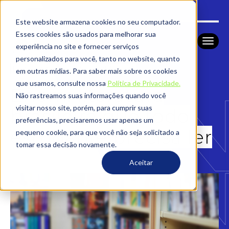
Este website armazena cookies no seu computador.
Esses cookies são usados ​​para melhorar sua
experiência no site e fornecer serviços
personalizados para você, tanto no website, quanto
ENEM
HOME
LITERATURA BRASILEIRA
em outras mídias. Para saber mais sobre os cookies
que usamos, consulte nossa
Política de Privacidade.
Enem: literatura
Não rastreamos suas informações quando você
visitar nosso site, porém, para cumprir suas
brasileira que todo
preferências, precisaremos usar apenas um
estudante precisa ler
pequeno cookie, para que você não seja solicitado a
tomar essa decisão novamente.
Aceitar