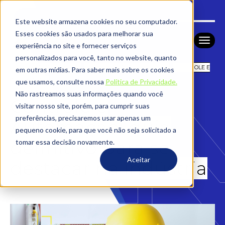
Este website armazena cookies no seu computador.
Esses cookies são usados ​​para melhorar sua
experiência no site e fornecer serviços
personalizados para você, tanto no website, quanto
ENGENHARIA ELÉTRICA
ENGENHARIA DE PRODUÇÃO
CONTROLE E
em outras mídias. Para saber mais sobre os cookies
AUTOMAÇÃO
que usamos, consulte nossa
Política de Privacidade.
Não rastreamos suas informações quando você
Controle e
visitar nosso site, porém, para cumprir suas
preferências, precisaremos usar apenas um
Automação: guia
pequeno cookie, para que você não seja solicitado a
definitivo para se
tomar essa decisão novamente.
Aceitar
destacar na indústria