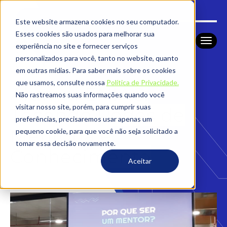
Este website armazena cookies no seu computador.
Esses cookies são usados ​​para melhorar sua
experiência no site e fornecer serviços
personalizados para você, tanto no website, quanto
NOTÍCIAS
HOME
em outras mídias. Para saber mais sobre os cookies
que usamos, consulte nossa
Política de Privacidade.
Alumni ENIAC:
Não rastreamos suas informações quando você
visitar nosso site, porém, para cumprir suas
Tecendo Redes de
preferências, precisaremos usar apenas um
Mentoria e
pequeno cookie, para que você não seja solicitado a
tomar essa decisão novamente.
Conhecimento
Aceitar